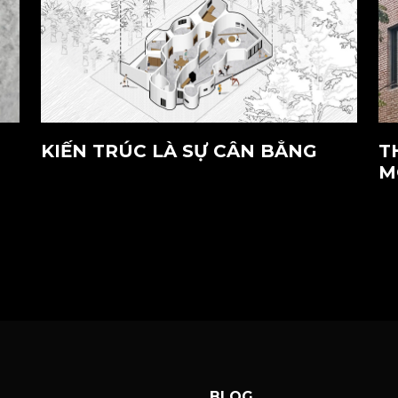
KIẾN TRÚC LÀ SỰ CÂN BẰNG
T
M
BLOG